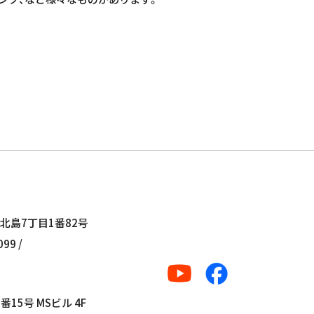
北島7丁目1番82号
99 /
15号 MSビル 4F