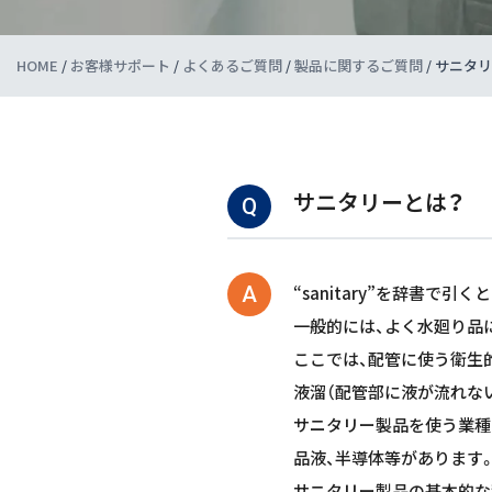
HOME
/
お客様サポート
/
よくあるご質問
/
製品に関するご質問
/
サニタリ
サニタリーとは？
Q
A
“sanitary”を辞書で
一般的には、よく水廻り品
ここでは、配管に使う衛生
液溜（配管部に液が流れな
サニタリー製品を使う業種は
品液、半導体等があります
サニタリー製品の基本的な