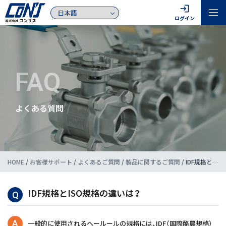
login
ログイン
FAQ
よくある質問
HOME
/
お客様サポート
/
よくあるご質問
/
製品に関するご質問
/
IDF規格とISO規格の違いは？
IDF規格とISO規格の違いは？
Q
A
一般的に使用されるヘールールの規格には、IDF（国際酪農規格）