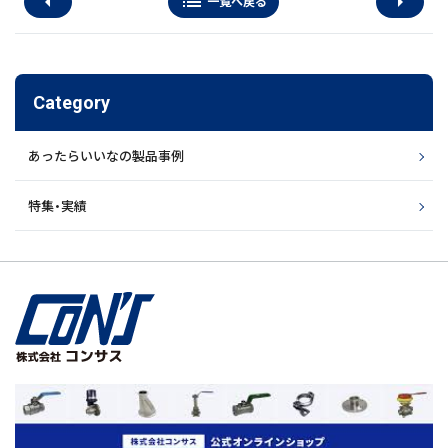
arrow_left
list
arrow_right
一覧へ戻る
Category
あったらいいなの製品事例
特集・実績