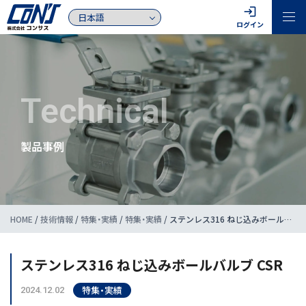
login
ログイン
Technical
製品事例
HOME
/
技術情報
/
特集・実績
/
特集・実績
/
ステンレス316 ねじ込みボールバルブ CSR
ステンレス316 ねじ込みボールバルブ CSR
特集・実績
2024.12.02