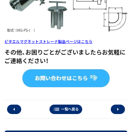
ピタエルマグネットストレーナ製品ページはこちら
その他、お困りごとがございましたらお気軽に
ご連絡ください
！
arrow_left
list
arrow_right
一覧へ戻る