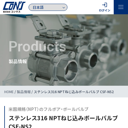
login
ログイン
Products
製品情報
HOME
/
製品情報
/
ステンレス316 NPTねじ込みボールバルブ CSF-NS2
米国規格（NPT）のフルボア・ボールバルブ
ステンレス316 NPTねじ込みボールバルブ
CSF-NS2