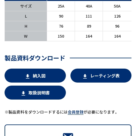
サイズ
25A
40A
50A
L
90
111
126
H
76
89
96
W
150
164
164
製品資料ダウンロード
納入図
レーティング表
download
download
取扱説明書
download
製品資料をダウンロードするには
会員登録
が必要になります。