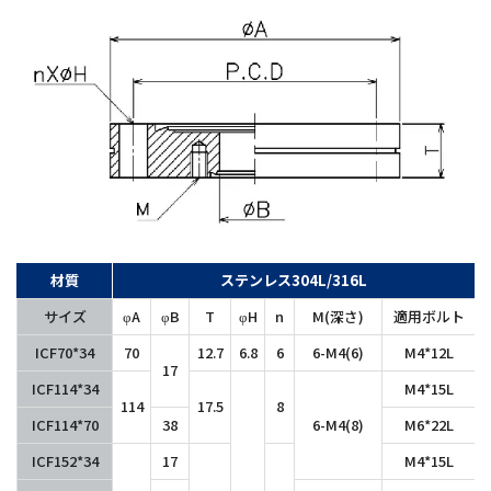
材質
ステンレス304L/316L
サイズ
φA
φB
T
φH
n
M(深さ)
適用ボルト
ICF70*34
70
12.7
6.8
6
6-M4(6)
M4*12L
17
ICF114*34
M4*15L
114
17.5
8
ICF114*70
38
6-M4(8)
M6*22L
ICF152*34
17
M4*15L