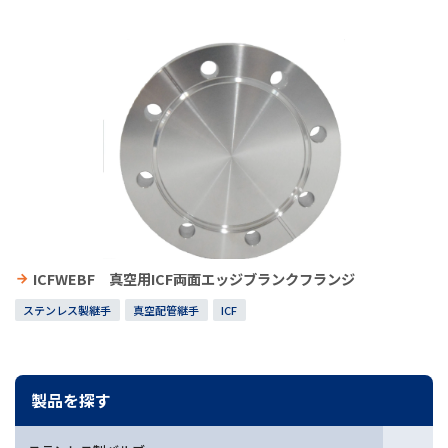
ICFWEBF 真空用ICF両面エッジブランクフランジ
ステンレス製継手
真空配管継手
ICF
製品を探す