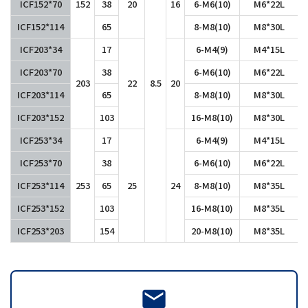
ICF152*70
152
38
20
16
6-M6(10)
M6*22L
ICF152*114
65
8-M8(10)
M8*30L
ICF203*34
17
6-M4(9)
M4*15L
ICF203*70
38
6-M6(10)
M6*22L
203
22
8.5
20
ICF203*114
65
8-M8(10)
M8*30L
ICF203*152
103
16-M8(10)
M8*30L
ICF253*34
17
6-M4(9)
M4*15L
ICF253*70
38
6-M6(10)
M6*22L
ICF253*114
253
65
25
24
8-M8(10)
M8*35L
ICF253*152
103
16-M8(10)
M8*35L
ICF253*203
154
20-M8(10)
M8*35L
mail