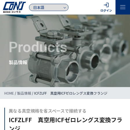
login
ログイン
Products
製品情報
HOME
/
製品情報
/
ICFZLFF 真空用ICFゼロレングス変換フランジ
異なる真空規格を省スペースで接続する
ICFZLFF 真空用ICFゼロレングス変換フラ
ンジ