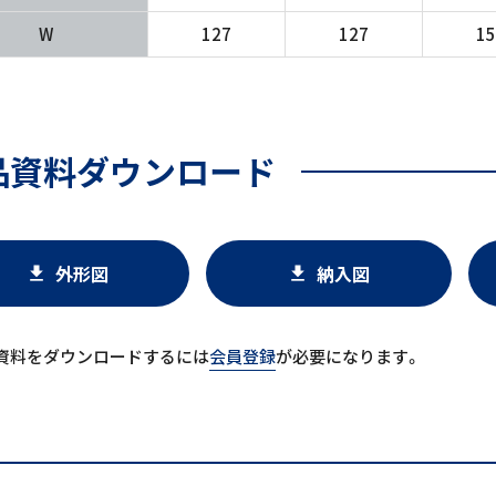
W
127
127
1
品資料ダウンロード
外形図
納入図
download
download
資料をダウンロードするには
会員登録
が必要になります。