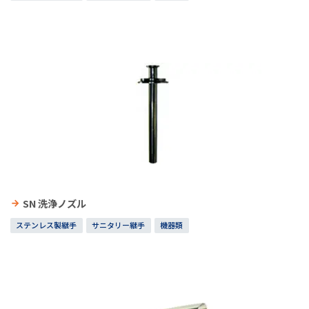
SN 洗浄ノズル
ステンレス製継手
サニタリー継手
機器類