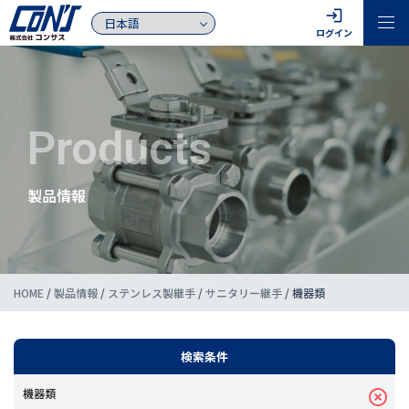
login
ログイン
Products
製品情報
HOME
/
製品情報
/
ステンレス製継手
/
サニタリー継手
/
機器類
検索条件
機器類
highlight_off